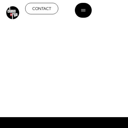
FR
CONTACT
ISOLATION ACOUSTIQUE
À GENÈVE
Confort sonore garanti pour
vos espaces de vie et de
travail