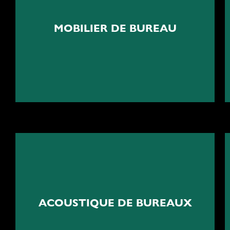
Mobilier ergonomique
MOBILIER DE BUREAU
Solutions de mobilier de bureau sur mesure
Le silence qui favorise
l'excellence
ACOUSTIQUE DE BUREAUX
Solution acoustique de bureaux