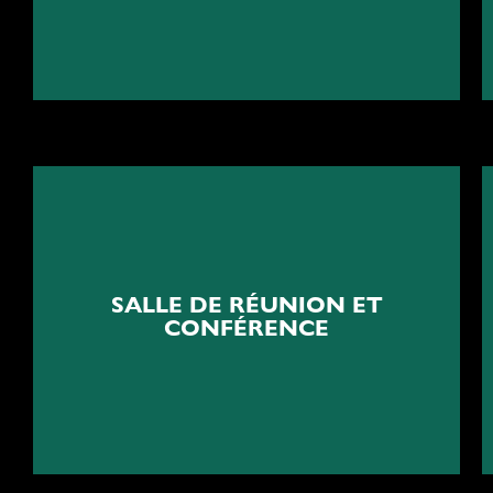
Vos idées méritent un cadre
SALLE DE RÉUNION ET
CONFÉRENCE
Aménagement salle de réunion et
conférence