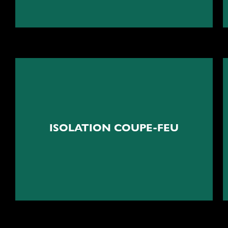
Protection et sécurité
ISOLATION COUPE-FEU
Isolation et obturation coupe-feu