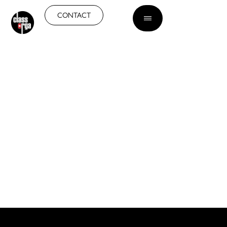
FR
CONTACT
AGENCEMENT ET
MENUISERIE À GENÈVE
Confort durable et
esthétisme sur mesure pour
vos espaces intérieurs