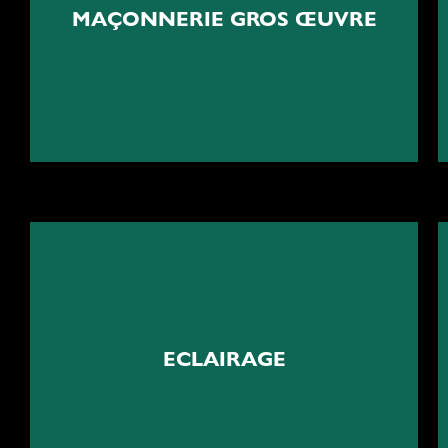
MAÇONNERIE GROS ŒUVRE
Travaux de maçonnerie gros oeuvre
Ambiances lumineuses sur
mesure
ECLAIRAGE
Installation d'éclairage