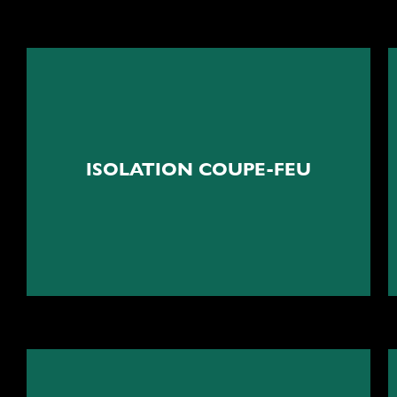
Protection et sécurité
ISOLATION COUPE-FEU
Isolation et obturation coupe-feu