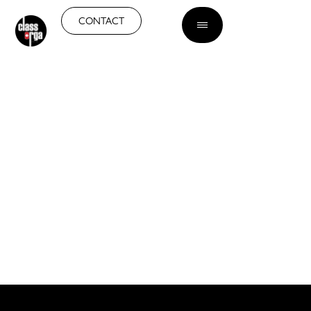
FR
CONTACT
TRAVAUX D'ÉLECTRICITÉ
À GENÈVE
Sécurité électrique fiable.
Interventions rapides.
Solutions durables.