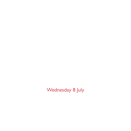
RÉNOVER UN IMMEUBLE À
GENÈVE : LDTR,
AUTORISATIONS ET CHANTIER
EN SITE OCCUPÉ
Wednesday 8 July